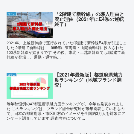
「2階建て新幹線」の導入理由と
コラム
廃止理由（2021年にE4系の運転
終了）
2021年、上越新幹線で運行されていた2階建て新幹線E4系が引退しま
した 2階建て新幹線は、1985年に東海道・山陽新幹線に投入された
100系新幹線が始まりです その後、東北・上越新幹線でも2階建て新
幹線が登場し、通勤・通学時...
【2021年最新版】都道府県魅力
コラム
度ランキング（地域ブランド調
査）
毎年秋恒例の47都道府県魅力度ランキングが、今年も発表されまし
た このランキングは、ブランド総合研究所が毎年発表しているもの
で、日本の都道府県・市区町村のイメージを全国約3万人を対象にア
ンケート調査しています 調査内容について...