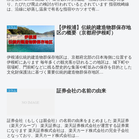
り、たびたび廃止の検討が行われているとされています 指宿枕崎線
は、沿線に砂蒸し温泉で有名な指宿やカツオで有...
【伊根浦】伝統的建造物群保存地
コラム
区の概要（京都府伊根町）
伊根浦伝統的建造物群保存地区は、京都府北部の日本海側に位置する
伊根町にあります 毎年多くの観光客が訪れるこの地区は、城下町や
宿場町、門前町などに残る歴史的な集落や町並みの保存を目的とした
文化財保護法に基づく重要伝統的建造物群保存地区...
証券会社の名前の由来
コラム
証券会社（もしくは親会社）の名前の由来をまとめました 楽天証券
（楽天グループ） 楽天証券は、楽天証券株式会社が運営する証券業
になります 楽天証券株式会社は、楽天カード株式会社の完全子会社
となっており、楽天カード株式会社は...