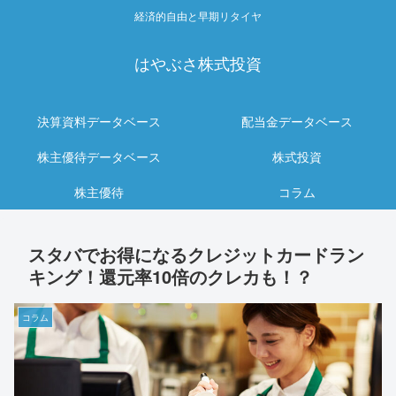
経済的自由と早期リタイヤ
はやぶさ株式投資
決算資料データベース
配当金データベース
株主優待データベース
株式投資
株主優待
コラム
スタバでお得になるクレジットカードラン
キング！還元率10倍のクレカも！？
コラム