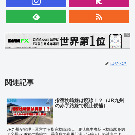
はやぶさ
関連記事
指宿枕崎線は廃線！？（JR九州
コラム
の赤字路線で廃止候補）
JR九州が管理・運営する指宿枕崎線は、鹿児島中央駅〜枕崎駅を結
ぶ全長87.8kmの路線で、乗客数の利用低迷・沿線人口の減少によ