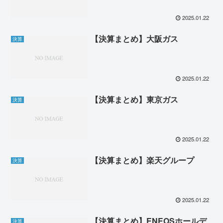
2025.01.22
【決算まとめ】大阪ガス
決算
2025.01.22
【決算まとめ】東京ガス
決算
2025.01.22
【決算まとめ】楽天グループ
決算
2025.01.22
【決算まとめ】ENEOSホールデ
決算