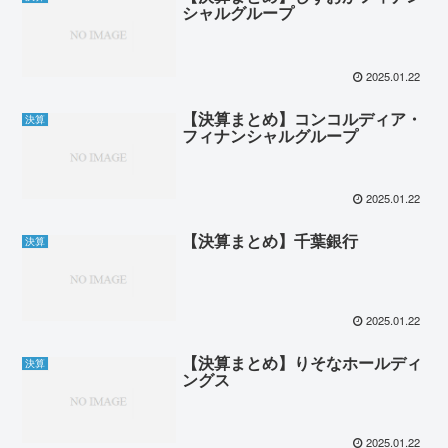
シャルグループ
2025.01.22
【決算まとめ】コンコルディア・
決算
フィナンシャルグループ
2025.01.22
【決算まとめ】千葉銀行
決算
2025.01.22
【決算まとめ】りそなホールディ
決算
ングス
2025.01.22