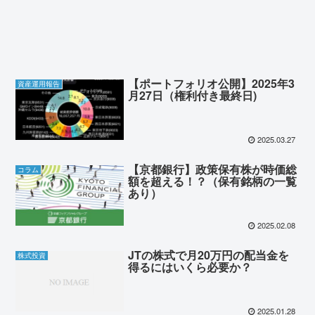
【ポートフォリオ公開】2025年3
資産運用報告
月27日（権利付き最終日)
2025.03.27
【京都銀行】政策保有株が時価総
コラム
額を超える！？（保有銘柄の一覧
あり）
2025.02.08
JTの株式で月20万円の配当金を
株式投資
得るにはいくら必要か？
2025.01.28