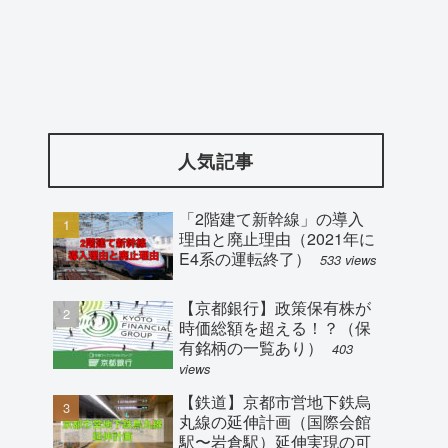
人気記事
「2階建て新幹線」の導入
理由と廃止理由（2021年に
E4系の運転終了）
533 views
【京都銀行】政策保有株が
時価総額を超える！？（保
有銘柄の一覧あり）
403
views
【鉄道】京都市営地下鉄烏
丸線の延伸計画（国際会館
駅〜岩倉駅）延伸実現の可