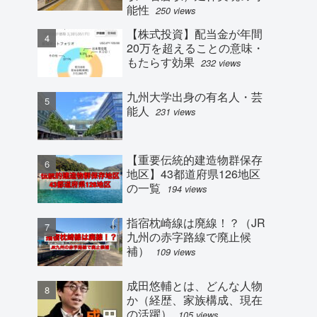
能性
250 views
【株式投資】配当金が年間
20万を超えることの意味・
もたらす効果
232 views
九州大学出身の有名人・芸
能人
231 views
【重要伝統的建造物群保存
地区】43都道府県126地区
の一覧
194 views
指宿枕崎線は廃線！？（JR
九州の赤字路線で廃止候
補）
109 views
成田悠輔とは、どんな人物
か（経歴、家族構成、現在
の活躍）
105 views