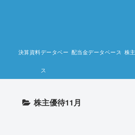
決算資料データベー
配当金データベース
株
ス
株主優待11月