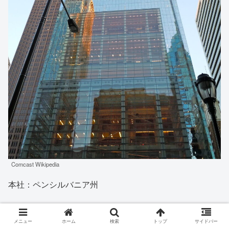
Comcast Wikipedia
本社：ペンシルバニア州
24位：エクソンモービル
メニュー
ホーム
検索
トップ
サイドバー