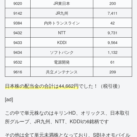
9020
JR東日本
200
9142
JR九州
7,411
9384
内外トランスライン
42
9432
NTT
9,731
9433
KDDI
9,564
9434
ソフトバンク
1,132
9532
電源開発
61
9616
共立メンテナンス
209
日本株の配当金の合計は44,662円
でした！（税引後）
[ad]
この中で単元株なのはキリンHD、オリックス、日本取引
所グループ、JR九州、NTT、KDDIの6銘柄です
その他は全て単元未満株となっており、SBIネオモバイル