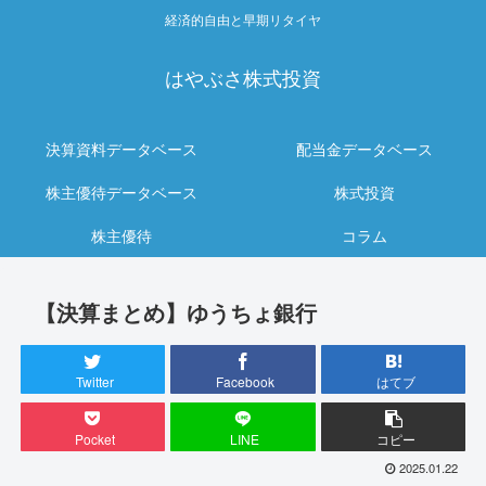
経済的自由と早期リタイヤ
はやぶさ株式投資
決算資料データベース
配当金データベース
株主優待データベース
株式投資
株主優待
コラム
【決算まとめ】ゆうちょ銀行
Twitter
Facebook
はてブ
Pocket
LINE
コピー
2025.01.22