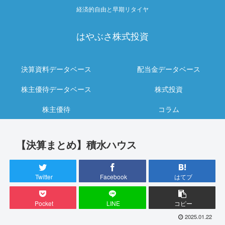
経済的自由と早期リタイヤ
はやぶさ株式投資
決算資料データベース
配当金データベース
株主優待データベース
株式投資
株主優待
コラム
【決算まとめ】積水ハウス
Twitter
Facebook
はてブ
Pocket
LINE
コピー
2025.01.22