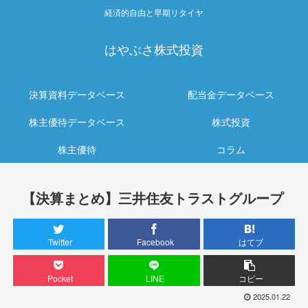
経済的自由と早期リタイヤ
はやぶさ株式投資
決算資料データベース
配当金データベース
株主優待データベース
株式投資
株主優待
コラム
【決算まとめ】三井住友トラストグループ
Twitter
Facebook
はてブ
Pocket
LINE
コピー
2025.01.22