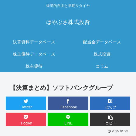
経済的自由と早期リタイヤ
はやぶさ株式投資
決算資料データベース
配当金データベース
株主優待データベース
株式投資
株主優待
コラム
【決算まとめ】ソフトバンクグループ
Twitter
Facebook
はてブ
Pocket
LINE
コピー
2025.01.22