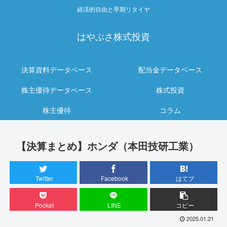
経済的自由と早期リタイヤ
はやぶさ株式投資
決算資料データベース
配当金データベース
株主優待データベース
株式投資
株主優待
コラム
【決算まとめ】ホンダ（本田技研工業）
Twitter
Facebook
はてブ
Pocket
LINE
コピー
2025.01.21