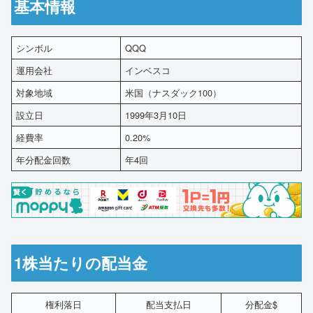
基本情報
シンボル
QQQ
運用会社
インベスコ
対象地域
米国（ナスダック100）
設立日
1999年3月10日
経費率
0.20%
年分配金回数
年4回
1株当たりの配当金
権利落日
配当支払日
分配金$