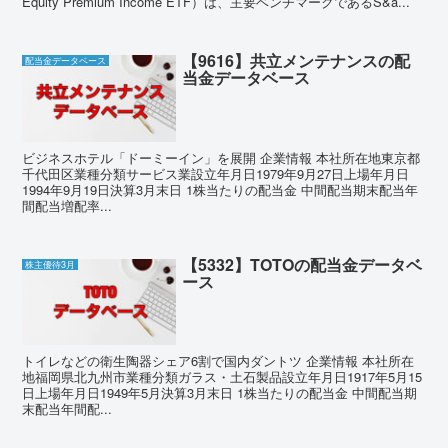
Equity Premium Income ETF）は、主要ベンチマークであるS&a...
【9616】共立メンテナンスの配
配当金データベース
当金データベース
ビジネスホテル「ドーミーイン」を展開 企業情報 本社所在地東京都
千代田区業種分類サービス業設立年月日1979年9月27日上場年月日
1994年9月19日決算3月末日 1株当たりの配当金 中間配当期末配当年
間配当増配率...
【5332】TOTOの配当金データベ
株主優待3月
ース
トイレなどの衛生陶器シェア6割で国内ダントツ 企業情報 本社所在
地福岡県北九州市業種分類ガラス・土石製品設立年月日1917年5月15
日上場年月日1949年5月決算3月末日 1株当たりの配当金 中間配当期
末配当年間配...