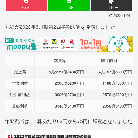
Pocket
LINE
コピー
2022.11.04
丸紅が2023年3月期第2四半期決算を発表しました
本決算
昨年同期
売上高
5兆5951億3400万円
4兆757億8800万円
営業利益
2300億6200万円
1188億7800万円
税引前利益
3906億3700万円
2570億8300万円
最終利益
3146億5100万円
2058億3400万円
年間配当は、1株あたり62円から75円に増配となりました