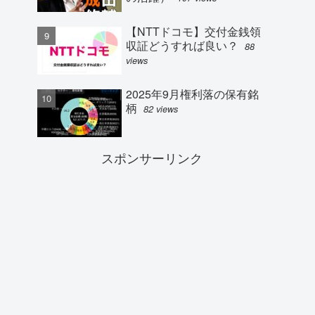
【NTTドコモ】交付金銭領
収証どうすれば良い？
88
views
2025年9月権利落の保有銘
柄
82 views
スポンサーリンク