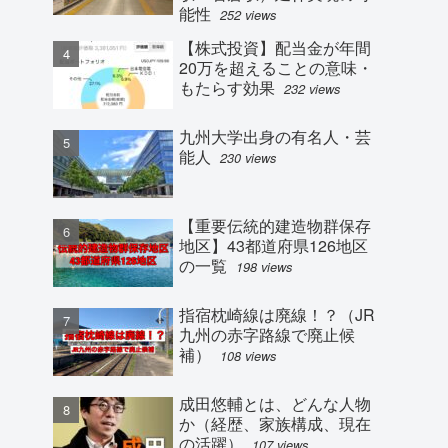
能性
252 views
【株式投資】配当金が年間
20万を超えることの意味・
もたらす効果
232 views
九州大学出身の有名人・芸
能人
230 views
【重要伝統的建造物群保存
地区】43都道府県126地区
の一覧
198 views
指宿枕崎線は廃線！？（JR
九州の赤字路線で廃止候
補）
108 views
成田悠輔とは、どんな人物
か（経歴、家族構成、現在
の活躍）
107 views