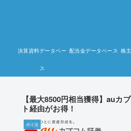
決算資料データベー
配当金データベース
株
ス
【最大8500円相当獲得】au
ト経由がお得！
ポイ活