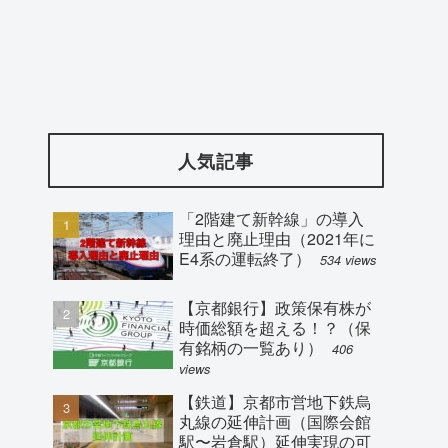
人気記事
「2階建て新幹線」の導入
理由と廃止理由（2021年に
E4系の運転終了）
534 views
【京都銀行】政策保有株が
時価総額を超える！？（保
有銘柄の一覧あり）
406
views
【鉄道】京都市営地下鉄烏
丸線の延伸計画（国際会館
駅〜岩倉駅）延伸実現の可