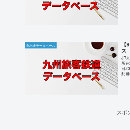
【
配当金データベース
ス
JR
所在
日2
配当年
スポ