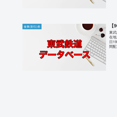
【
食事(割引)券
東武
在地
日1
間配当