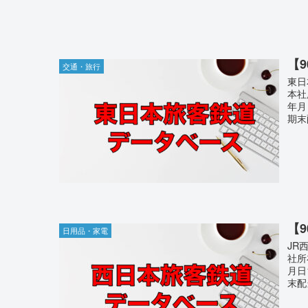
【
交通・旅行
東日
本社
年月
期末配
【
日用品・家電
JR
社所
月日
末配当