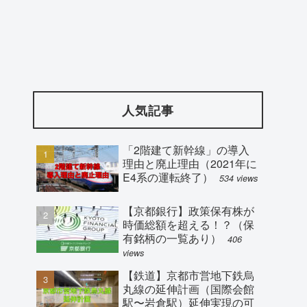
人気記事
「2階建て新幹線」の導入
理由と廃止理由（2021年に
E4系の運転終了）
534 views
【京都銀行】政策保有株が
時価総額を超える！？（保
有銘柄の一覧あり）
406
views
【鉄道】京都市営地下鉄烏
丸線の延伸計画（国際会館
駅〜岩倉駅）延伸実現の可