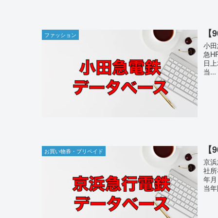
【
ファッション
小田
急H
日上
当...
【
お買い物券・プリペイド
京浜
社所
年月
当年間