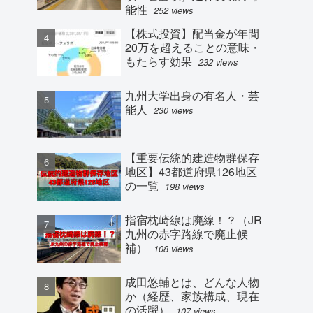
能性
252 views
【株式投資】配当金が年間
20万を超えることの意味・
もたらす効果
232 views
九州大学出身の有名人・芸
能人
230 views
【重要伝統的建造物群保存
地区】43都道府県126地区
の一覧
198 views
指宿枕崎線は廃線！？（JR
九州の赤字路線で廃止候
補）
108 views
成田悠輔とは、どんな人物
か（経歴、家族構成、現在
の活躍）
107 views