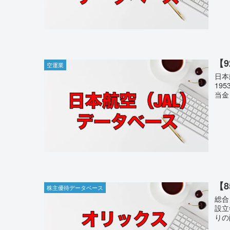
【
空運業
日本
19
当金
【
株主優待データベース
総合
設立
りの